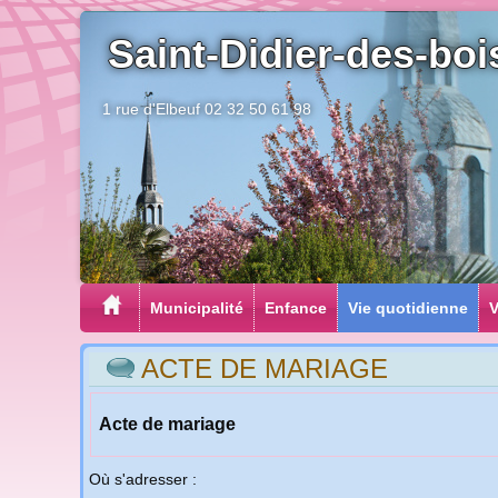
Saint-Didier-des-boi
1 rue d'Elbeuf 02 32 50 61 98
Municipalité
Enfance
Vie quotidienne
V
ACTE DE MARIAGE
Acte de mariage
Où s'adresser :