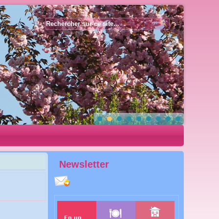
Année
Mois
Année
Mois
précédente
précédent
suivante
suivant
Newsletter