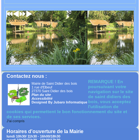
Août 2026
Lun
Mar
Mer
Jeu
Ven
Sam
Dim
1
2
3
4
5
6
7
8
9
10
11
12
13
14
15
16
17
18
19
20
21
22
23
24
25
26
27
28
29
30
31
Contactez nous :
REMARQUE ! En
Mairie de Saint Didier des bois
poursuivant votre
1 rue d'Elbeuf
27370 Saint Didier des bois
navigation sur le site
Plan du site
de saint didiers des
Accessibilité
bois, vous acceptez
Designed By Jubaro Informatique
l'utilisation de
cookies qui permettent le bon fonctionnement du site et
de ses services.
J'ai compris
Horaires d'ouverture de la Mairie
lundi 10h30/ 11h30 - 16h00/18h30