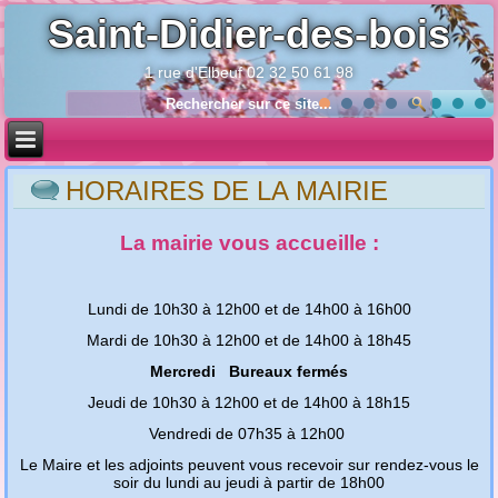
Saint-Didier-des-bois
1 rue d'Elbeuf 02 32 50 61 98
Année
Mois
Année
Mois
précédente
précédent
suivante
suivant
HORAIRES DE LA MAIRIE
La mairie vous accueille :
Lundi de 10h30 à 12h00 et de 14h00 à 16h00
Mardi de 10h30 à 12h00 et de 14h00 à 18h45
Mercredi Bureaux fermés
Jeudi de 10h30 à 12h00 et de 14h00 à 18h15
Vendredi de 07h35 à 12h00
Le Maire et les adjoints peuvent vous recevoir sur rendez-vous le
soir du lundi au jeudi à partir de 18h00