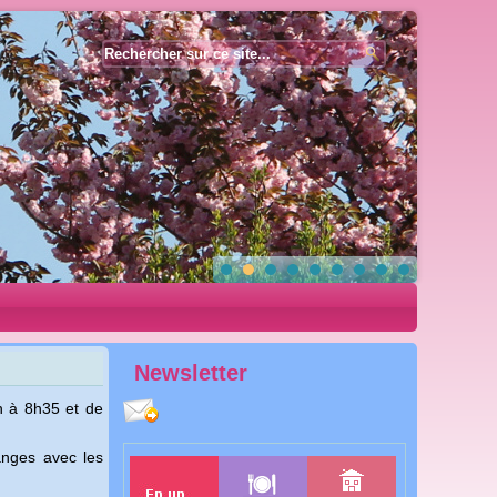
Année
Mois
Année
Mois
précédente
précédent
suivante
suivant
Newsletter
h à 8h35 et de
hanges avec les