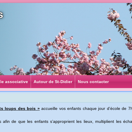
s
ie associative
Autour de St-Didier
Nous contacter
its loups des bois »
accueille vos enfants chaque jour d’école de 7
 afin de que les enfants s’approprient les lieux, multiplient les éc