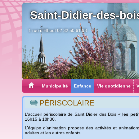
Saint-Didier-des-boi
1 rue d'Elbeuf 02 32 50 61 98
Municipalité
Enfance
Vie quotidienne
V
PÉRISCOLAIRE
L’accueil périscolaire de Saint Didier des Bois
« les pet
16h15 à 18h30.
L’équipe d’animation propose des activités et animations
adultes et les autres enfants.