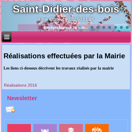
Saint-Didier-des-bois
1 rue d'Elbeuf 02 32 50 61 98
Année
Mois
Année
Mois
précédente
précédent
suivante
suivant
Réalisations effectuées par la Mairie
Les liens ci-dessous décrivent les travaux réalisés par la mairie
Réalisations 2016
Newsletter