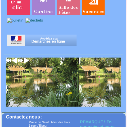
Août 2026
Lun
Mar
Mer
Jeu
Ven
Sam
Dim
1
2
3
4
5
6
7
8
9
10
11
12
13
14
15
16
17
18
19
20
21
22
23
24
25
26
27
28
29
30
31
Contactez nous :
REMARQUE ! En
Mairie de Saint Didier des bois
1 rue d'Elbeuf
poursuivant votre