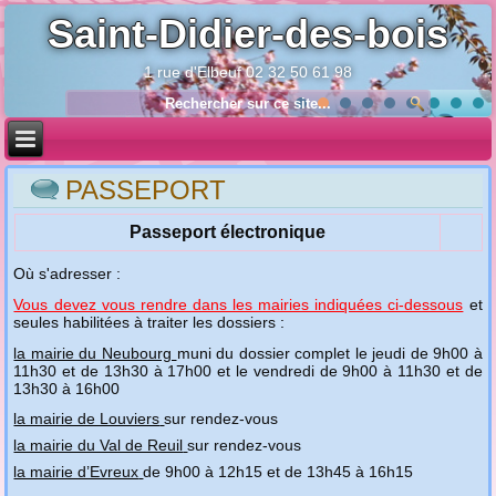
Saint-Didier-des-bois
1 rue d'Elbeuf 02 32 50 61 98
Année
Mois
Année
Mois
précédente
précédent
suivante
suivant
PASSEPORT
Passeport électronique
Où s'adresser :
Vous devez vous rendre dans les mairies indiquées ci-dessous
et
seules
habilitées à traiter les dossiers
:
la mairie du Neubourg
muni du dossier complet le jeudi de 9h00 à
11h30 et de 13h30 à 17h00 et le vendredi de 9h00 à 11h30 et de
13h30 à 16h00
la mairie de Louviers
sur rendez-vous
la mairie du Val de Reuil
sur rendez-vous
la mairie d’Evreux
de 9h00 à 12h15 et de 13h45 à 16h15