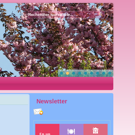
Année
Mois
Année
Mois
précédente
précédent
suivante
suivant
Newsletter