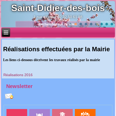
Saint-Didier-des-bois
1 rue d'Elbeuf 02 32 50 61 98
Année
Mois
Année
Mois
précédente
précédent
suivante
suivant
Réalisations effectuées par la Mairie
Les liens ci-dessous décrivent les travaux réalisés par la mairie
Réalisations 2016
Newsletter