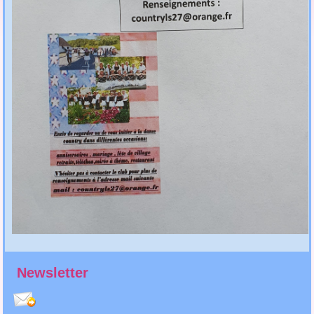
Newsletter