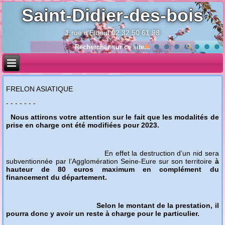
Saint-Didier-des-bois
1 rue d'Elbeuf 02 32 50 61 98
Année
Mois
Année
Mois
précédente
précédent
suivante
suivant
FRELON ASIATIQUE
- - - - - - -
Nous attirons votre attention sur le fait que les modalités de
prise en charge ont été modifiées pour 2023.
En effet la destruction d’un nid sera
subventionnée par l’Agglomération Seine-Eure sur son territoire
à
hauteur de 80 euros maximum en complément du
financement du département.
Selon le montant de la prestation, il
pourra donc y avoir un reste à charge pour le particulier.