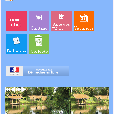
Août 2026
Lun
Mar
Mer
Jeu
Ven
Sam
Dim
1
2
3
4
5
6
7
8
9
10
11
12
13
14
15
16