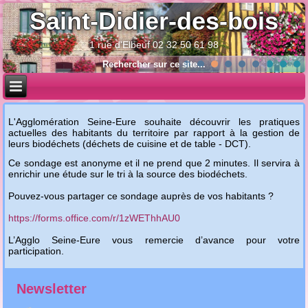
Saint-Didier-des-bois
1 rue d'Elbeuf 02 32 50 61 98
Année
Mois
Année
Mois
précédente
précédent
suivante
suivant
L'Agglomération Seine-Eure souhaite découvrir les pratiques
actuelles des habitants du territoire par rapport à la gestion de
leurs biodéchets (déchets de cuisine et de table - DCT).
Ce sondage est anonyme et il ne prend que 2 minutes. Il servira à
enrichir une étude sur le tri à la source des biodéchets.
Pouvez-vous partager ce sondage auprès de vos habitants ?
https://forms.office.com/r/1zWEThhAU0
L’Agglo Seine-Eure vous remercie d’avance pour votre
participation.
Newsletter