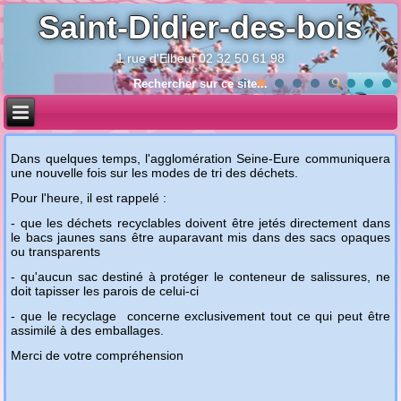
Saint-Didier-des-bois
1 rue d'Elbeuf 02 32 50 61 98
Année
Mois
Année
Mois
précédente
précédent
suivante
suivant
Dans quelques temps, l'agglomération Seine-Eure communiquera
une nouvelle fois sur les modes de tri des déchets.
Pour l'heure, il est rappelé :
- que les déchets recyclables doivent être jetés directement dans
le bacs jaunes sans être auparavant mis dans des sacs opaques
ou transparents
- qu'aucun sac destiné à protéger le conteneur de salissures, ne
doit tapisser les parois de celui-ci
- que le recyclage concerne exclusivement tout ce qui peut être
assimilé à des emballages.
Merci de votre compréhension