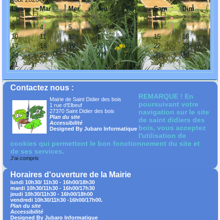
Lun
Mar
Mer
Jeu
Ven
Sam
Dim
1
2
3
4
5
6
7
8
9
10
11
12
13
14
15
16
17
18
19
20
21
22
23
24
25
26
27
28
29
30
31
Contactez nous :
REMARQUE ! En
Mairie de Saint Didier des bois
poursuivant votre
1 rue d'Elbeuf
27370 Saint Didier des bois
navigation sur le site
Plan du site
de saint didiers des
Accessibilité
bois, vous acceptez
Designed By Jubaro Informatique
l'utilisation de
cookies qui permettent le bon fonctionnement du site et
de ses services.
J'ai compris
Horaires d'ouverture de la Mairie
lundi 10h30/ 11h30 - 16h00/18h30
mardi 10h30/11h30 - 16h00/17h30
jeudi 10h30/11h30 - 16h00/18h00
vendredi 10h30/11h30 -16h00/17h00.
Plan du site
Accessibilité
Designed By Jubaro Informatique